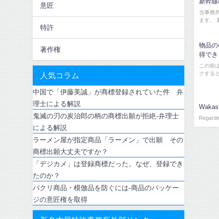
新幹線
意匠
当事務
ます。 
特許
物品の
著作権
得でき
この前
クする
人気コラム
中国で「伊藤美誠」が商標登録されていた件 弁
理士による解説
Wakash
鬼滅の刃の炭治郎の柄の商標出願が拒絶-弁理士
Regardi
による解説
ラーメン屋が指定商品「ラーメン」で出願 その
商標出願大丈夫ですか？
「デジカメ」は登録商標だった。なぜ、登録でき
たのか？
パクリ商品・模倣品を防ぐには-商品のパッケー
ジの意匠権を取得