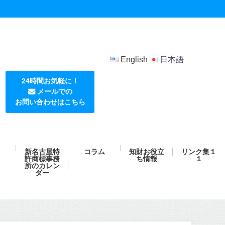
English
日本語
24時間お気軽に！
メールでの
お問い合わせはこちら
新名古屋特
コラム
知財お役立
リンク集１
許商標事務
ち情報
１
所のカレン
ダー