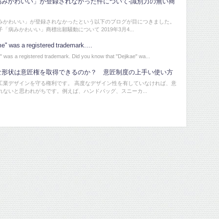
病みかわいい」が登録されなかった件について-識別力の無い商
みかわいい」が登録されなかったという以下のブログが目につきました。
「病みかわいい」商標出願騒動について 2019年3月4...
e" was a registered trademark.…
" was a registered trademark. Did you know that "Dejikae" wa...
な形状は意匠権を取得できるのか？ 意匠制度の上手い使い方
工業デザインを守る権利です。 高度なデザイン性を有していなければ、意
れないと思われがちです。例えば、ハンドバッグ、スニーカ...