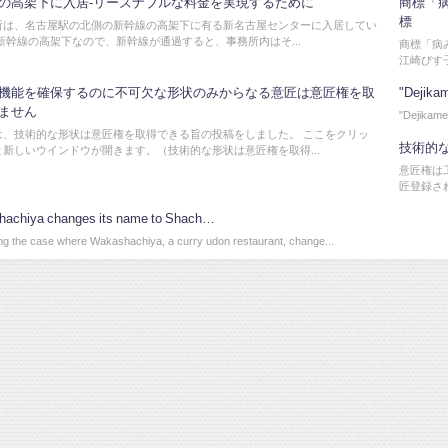
の高架下に入居-リーズナブルな料金を実現するために
商標「
標
所は、名古屋駅の北側の新幹線の高架下に有る新名古屋センターに入居してい
新幹線の高架下なので、新幹線が通過すると、事務所内はそ...
商標「病
江崎びす子
機能を確保するのに不可欠な形状のみからなる意匠は意匠権を取
"Dejikam
ません
"Dejikame
は、技術的な形状は意匠権を取得できる旨の投稿をしました。 ここをクリッ
技術的
と新しいウインドウが開きます。（技術的な形状は意匠権を取得...
意匠権は
匠登録さ
achiya changes its name to Shach…
ng the case where Wakashachiya, a curry udon restaurant, change...