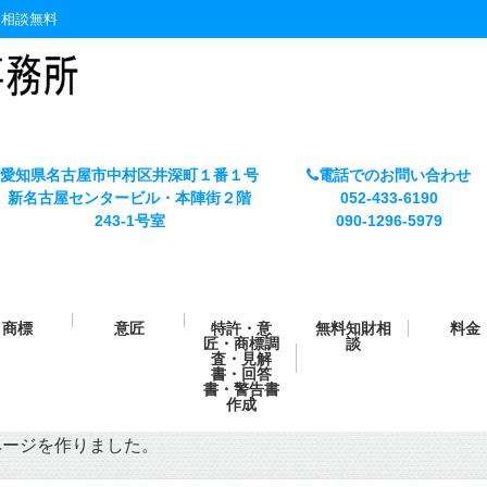
・相談無料
愛知県名古屋市中村区井深町１番１号
電話でのお問い合わせ
新名古屋センタービル・本陣街２階
052-433-6190
243-1号室
090-1296-5979
商標
意匠
特許・意
無料知財相
料金
匠・商標調
談
査・見解
書・回答
書・警告書
作成
ページを作りました。