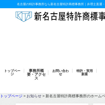
名古屋の特許事務所なら新名古屋特許商標事務所｜弁理士直通
事務所概
トップペー
お問い合わ
特許・実用
ジ
要・アクセ
せ
新案
ス
トップページ
>
お知らせ
>
新名古屋特許商標事務所のホーム