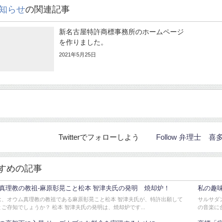
知らせ
の関連記事
新名古屋特許商標事務所のホームページ
を作りました。
2021年5月25日
Twitterでフォローしよう
Follow 弁理士
すめの記事
真理教の教祖-麻原彰晃こと松本 智津夫氏の発明 焼却炉！
私の趣
は、オウム真理教の教祖である麻原彰晃こと松本 智津夫氏が、特許出願して
サルサダ
ご存知でしょうか？ 松本 智津夫氏の発明は、焼却炉です...
の音楽に