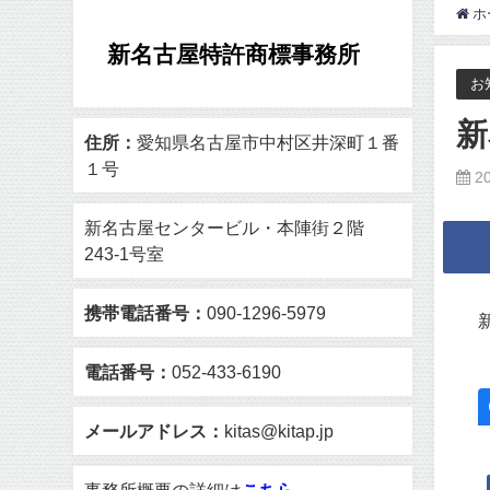
ホ
新名古屋特許商標事務所
お
新
住所：
愛知県名古屋市中村区井深町１番
１号
2
新名古屋センタービル・本陣街２階
243-1号室
携帯電話番号：
090-1296-5979
電話番号：
052-433-6190
メールアドレス：
kitas@kitap.jp
事務所概要の詳細は
こちら