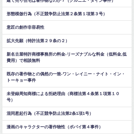
建て売り住宅は著作物なのか？（グルニエ・ダイン事件）
形態模倣行為（不正競争防止法第２条第１項第３号）
意匠の創作非容易性
拡大先願（特許法第２９条の２）
新名古屋特許商標事務所の料金-リーズナブルな料金（低料金,低
費用）で相談無料
既存の著作物との偶然の一致-ワン・レイニー・ナイト・イン・
トーキョー事件
未登録周知商標による拒絶理由（商標法第４条第１項第１０
号）
混同惹起行為（不正競争防止法第2条1項1号）
漫画のキャラクターの著作物性（ポパイ第４事件）