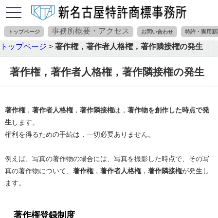
toggle
navigation
事務所概要・アクセス
トップページ
お問い合わせ
特許・実用新
トップページ
>
著作権，著作者人格権，著作隣接権の発生
著作権，著作者人格権，著作隣接権の発生
著作権
，
著作者人格権
，
著作隣接権
は，
著作物を創作した時点で発
生
します。
権利を得るための手続は，一切必要ありません。
例えば、写真の著作物の場合には、写真を撮影した時点で、その写
真の著作物について、
著作権
，
著作者人格権
，
著作隣接権
が発生し
ます。
著作権登録制度