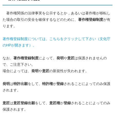
著作権関係の法律事実を公示するとか，あるいは著作権が移転し
た場合の取引の安全を確保するなどのために、
著作権登録制度
が有
ります。
著作権登録制度については、こちらをクリックして下さい（文化庁
のHPが開きます）。
なお、
著作権登録制度
によって、
発明
や
意匠
は保護されませんの
で、ご注意下さい。
場合によっては、
発明
や
意匠
の新規性が失われます。
発明
は
特許出願
をして、
特許権
が
登録
されることによってのみ保護
されます。
意匠
は
意匠登録出願
をして、
意匠権
が
登録
されることによってのみ
保護されます。