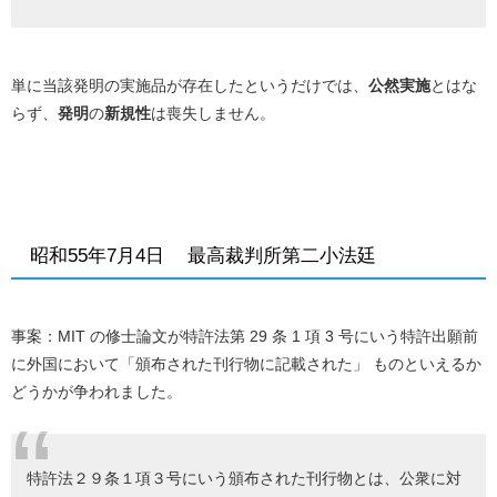
単に当該発明の実施品が存在したというだけでは、
公然実施
とはな
らず、
発明
の
新規性
は喪失しません。
昭和55年7月4日 最高裁判所第二小法廷
事案：
MIT
の修士論文が特許法第
29
条
1
項
3
号にいう特許出願前
に外国において「頒布された刊行物に記載された」 ものといえるか
どうかが争われました。
特許法２９条１項３号にいう頒布された刊行物とは、公衆に対