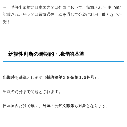
三 特許出願前に日本国内又は外国において、頒布された刊行物に
記載された発明又は電気通信回線を通じて公衆に利用可能となつた
発明
新規性判断の時期的・地理的基準
出願時
を基準とします（
特許法第２９条第１項各号
）。
出願の時分まで問題とされます。
日本国内だけで無く、
外国
の
公知文献等
も対象となります。