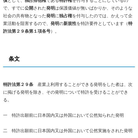
償
として、
独占排他権
である
特許権
を付与することにしているの
で、すでに
公開
された
発明
は保護価値が無いばかりか、そのような
社会の共有物となった
発明
に
独占権
を付与したのでは、かえって企
業活動を阻害するので、
発明
の
新規性
を特許要件としています（
特
許法第２９条第１項各号
）。
条文
特許法第２９条
産業上利用することができる発明をした者は、次
に掲げる発明を除き、その発明について特許を受けることができ
る。
一 特許出願前に日本国内又は外国において公然知られた発明
二 特許出願前に日本国内又は外国において公然実施をされた発明