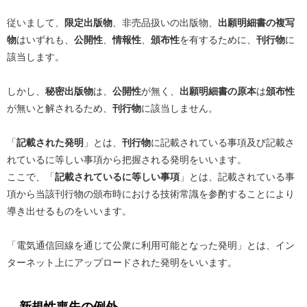
従いまして、
限定出版物
、非売品扱いの出版物、
出願明細書の複写
物
はいずれも、
公開性
、
情報性
、
頒布性
を有するために、
刊行物
に
該当します。
しかし、
秘密出版物
は、
公開性
が無く、
出願明細書の原本
は
頒布性
が無いと解されるため、
刊行物
に該当しません。
「
記載された発明
」とは、
刊行物
に記載されている事項及び記載さ
れているに等しい事項から把握される発明をいいます。
ここで、「
記載されているに等しい事項
」とは、記載されている事
項から当該刊行物の頒布時における技術常識を参酌することにより
導き出せるものをいいます。
「電気通信回線を通じて公衆に利用可能となった発明」とは、イン
ターネット上にアップロードされた発明をいいます。
新規性喪失の例外