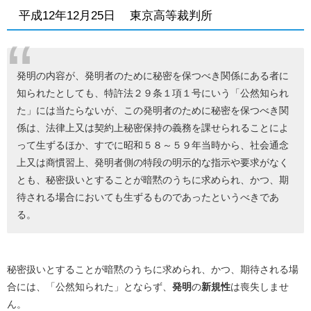
平成12年12月25日 東京高等裁判所
発明の内容が、発明者のために秘密を保つべき関係にある者に
知られたとしても、特許法２９条１項１号にいう「公然知られ
た」には当たらないが、この発明者のために秘密を保つべき関
係は、法律上又は契約上秘密保持の義務を課せられることによ
って生ずるほか、すでに昭和５８～５９年当時から、社会通念
上又は商慣習上、発明者側の特段の明示的な指示や要求がなく
とも、秘密扱いとすることが暗黙のうちに求められ、かつ、期
待される場合においても生ずるものであったというべきであ
る。
秘密扱いとすることが暗黙のうちに求められ、かつ、期待される場
合には、「公然知られた」とならず、
発明
の
新規性
は喪失しませ
ん。