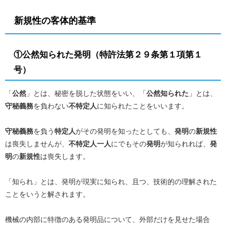
新規性の客体的基準
①公然知られた発明（特許法第２９条第１項第１
号）
「
公然
」とは、秘密を脱した状態をいい、「
公然知られた
」とは、
守秘義務
を負わない
不特定人
に知られたことをいいます。
守秘義務
を負う
特定人
がその発明を知ったとしても、
発明
の
新規性
は喪失しませんが、
不特定人一人
にでもその
発明
が知られれば、
発
明
の
新規性
は喪失します。
「知られ」とは、発明が現実に知られ、且つ、技術的の理解された
ことをいうと解されます。
機械の内部に特徴のある発明品について、外部だけを見せた場合