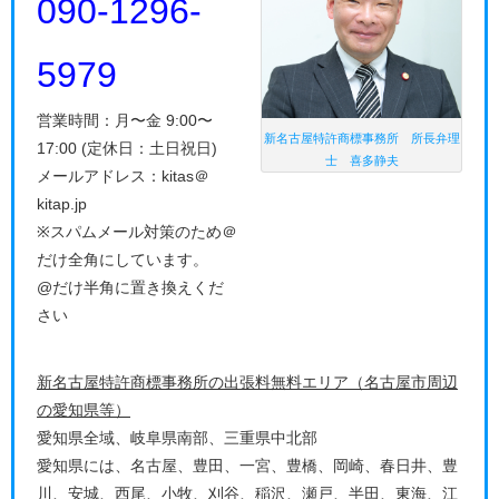
090-1296-
5979
営業時間：月〜金 9:00〜
新名古屋特許商標事務所 所長弁理
17:00 (定休日：土日祝日)
士 喜多静夫
メールアドレス：kitas＠
kitap.jp
※スパムメール対策のため＠
だけ全角にしています。
@だけ半角に置き換えくだ
さい
新名古屋特許商標事務所の出張料無料エリア（名古屋市周辺
の愛知県等）
愛知県全域、岐阜県南部、三重県中北部
愛知県には、名古屋、豊田、一宮、豊橋、岡崎、春日井、豊
川、安城、西尾、小牧、刈谷、稲沢、瀬戸、半田、東海、江