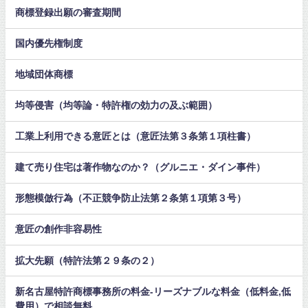
商標登録出願の審査期間
国内優先権制度
地域団体商標
均等侵害（均等論・特許権の効力の及ぶ範囲）
工業上利用できる意匠とは（意匠法第３条第１項柱書）
建て売り住宅は著作物なのか？（グルニエ・ダイン事件）
形態模倣行為（不正競争防止法第２条第１項第３号）
意匠の創作非容易性
拡大先願（特許法第２９条の２）
新名古屋特許商標事務所の料金-リーズナブルな料金（低料金,低
費用）で相談無料