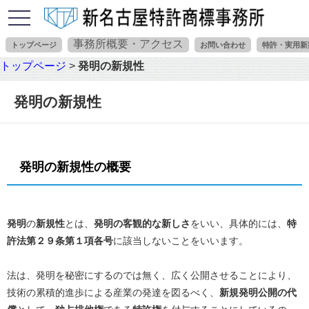
toggle
navigation
事務所概要・アクセス
トップページ
お問い合わせ
特許・実用新
トップページ
>
発明の新規性
発明の新規性
発明の新規性の概要
発明
の
新規性
とは、
発明の客観的な新しさ
をいい、具体的には、
特
許法第２９条第１項各号
に該当しないことをいいます。
法は、発明を秘密にするのでは無く、広く公開させることにより、
技術の累積的進歩による産業の発達を図るべく、
新規発明公開の代